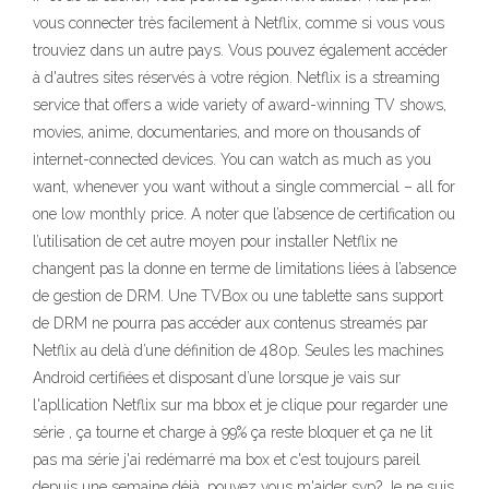
vous connecter très facilement à Netflix, comme si vous vous
trouviez dans un autre pays. Vous pouvez également accéder
à d'autres sites réservés à votre région. Netflix is a streaming
service that offers a wide variety of award-winning TV shows,
movies, anime, documentaries, and more on thousands of
internet-connected devices. You can watch as much as you
want, whenever you want without a single commercial – all for
one low monthly price. A noter que l’absence de certification ou
l’utilisation de cet autre moyen pour installer Netflix ne
changent pas la donne en terme de limitations liées à l’absence
de gestion de DRM. Une TVBox ou une tablette sans support
de DRM ne pourra pas accéder aux contenus streamés par
Netflix au delà d’une définition de 480p. Seules les machines
Android certifiées et disposant d’une lorsque je vais sur
l'apllication Netflix sur ma bbox et je clique pour regarder une
série , ça tourne et charge à 99% ça reste bloquer et ça ne lit
pas ma série j'ai redémarré ma box et c'est toujours pareil
depuis une semaine déjà, pouvez vous m'aider svp? Je ne suis